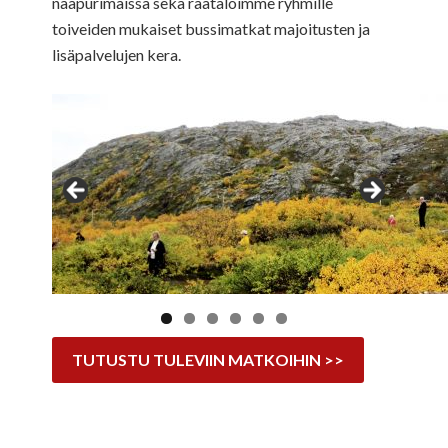
naapurimaissa sekä räätälöimme ryhmille
toiveiden mukaiset bussimatkat majoitusten ja
lisäpalvelujen kera.
TUTUSTU TULEVIIN MATKOIHIN >>