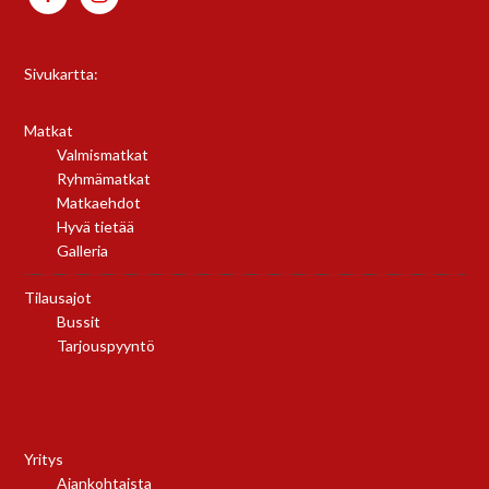
Sivukartta:
Matkat
Valmismatkat
Ryhmämatkat
Matkaehdot
Hyvä tietää
Galleria
Tilausajot
Bussit
Tarjouspyyntö
Yritys
Ajankohtaista