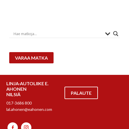
VARAA MATKA
LINJA-AUTOLIIKE E.
AHONEN
PALAUTE
NILSIÄ
017-3686 800
lal.ahonen@eahonen.com