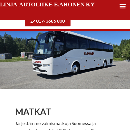
LINJA-AUTOLIIKE E.AHONEN KY
017-3686 800
MATKAT
Järjestämme valmismatkoja Suomessa ja